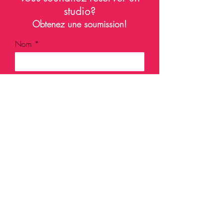
studio?
Obtenez une soumission!
Nom
Courriel
Téléphone
Quel studio souhaitez-vous réserver?
Date et heure souhaitées
Activité