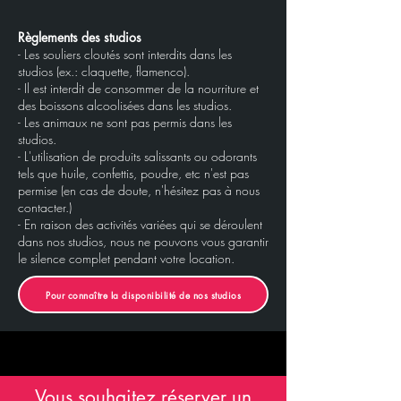
Règlements des studios
- Les souliers cloutés sont interdits dans les
studios (ex.: claquette, flamenco).
- Il est interdit de consommer de la nourriture et
des boissons alcoolisées dans les studios.
- Les animaux ne sont pas permis dans les
studios.
- L'utilisation de produits salissants ou odorants
tels que huile, confettis, poudre, etc n'est pas
permise (en cas de doute, n'hésitez pas à nous
contacter.)
- En raison des activités variées qui se déroulent
dans nos studios, nous ne pouvons vous garantir
le silence complet pendant votre location.
Pour connaître la disponibilité de nos studios
Vous souhaitez réserver un