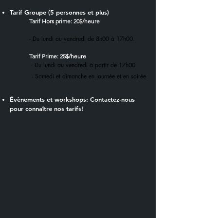
Tarif Groupe (5 personnes et plus)
Tarif Hors prime: 20$/heure
- Du lundi au vendredi de 8h00 à 17h00.
Tarif Prime: 25$/heure
- Du lundi au vendredi à partir de 17h00
- Samedi et dimanche
en journée et en soirée
Évènements et workshops: Contactez-nous
pour connaître nos tarifs!