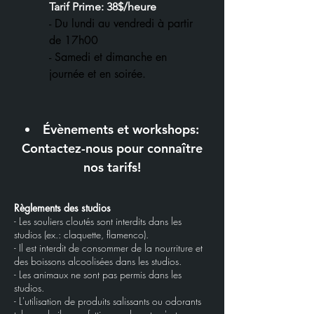
Tarif Prime: 38$/heur
e
- Du lundi au vendredi à partir
de 17h00
- Samedi et dimanche en
journée et en soirée.
Évènements et workshops:
Contactez-nous pour connaître
nos tarifs!
Règlements des studios
- Les souliers cloutés sont interdits dans les
studios (ex.: claquette, flamenco).
- Il est interdit de consommer de la nourriture et
des boissons alcoolisées dans les studios.
- Les animaux ne sont pas permis dans les
studios.
- L'utilisation de produits salissants ou odorants